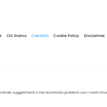
olo-percentuale.it
e
Chi Siamo
Contatti
Cookie Policy
Disclaimer
omande, suggerimenti o hai riscontrato problemi con i nostri stru